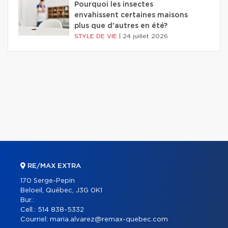
Pourquoi les insectes
envahissent certaines maisons
plus que d'autres en été?
STYLE DE VIE
|
24 juillet 2026
RE/MAX EXTRA
170 Serge-Pepin
Beloeil, Québec, J3G 0K1
Bur.:
Cell.:
514 838-5332
Courriel:
maria.alvarez@remax-quebec.com