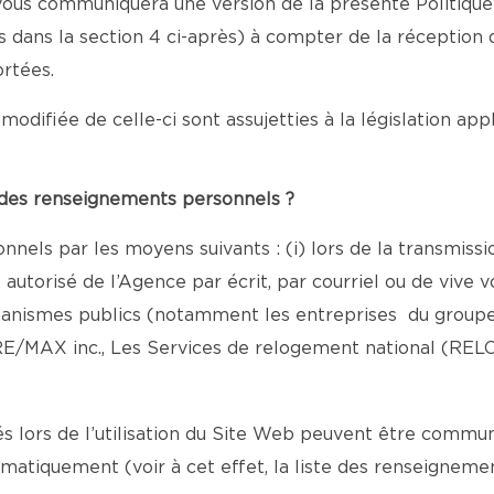
e vous communiquera une version de la présente Politiqu
nis dans la section 4 ci-après) à compter de la réception
rtées.
modifiée de celle-ci sont assujetties à la législation ap
e des renseignements personnels ?
nels par les moyens suivants : (i) lors de la transmiss
torisé de l’Agence par écrit, par courriel ou de vive vo
rganismes publics (notamment les entreprises du groupe
E/MAX inc., Les Services de relogement national (REL
lors de l’utilisation du Site Web peuvent être commun
omatiquement (voir à cet effet, la liste des renseigne