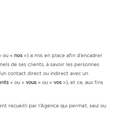
» ou «
nos
») a mis en place afin d’encadrer
ls de ses clients, à savoir les personnes
un contact direct ou indirect avec un
ents
» ou «
vous
» ou «
vos
»), et ce, aux fins
t recueilli par l’Agence qui permet, seul ou