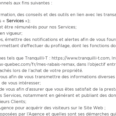
nels aux fins suivantes :
mation, des conseils et des outils en lien avec les tran
s «
Services
»);
et être rémunérés pour nos Services;
en vigueur;
es, émettre des notifications et alertes afin de vous four
mettant d’effectuer du profilage, dont les fonctions doi
es tels que Tranquilli-T :
https://www.tranquilli-t.com
, I
ax-quebec.com/fr/mes-rabais-remax
, dans l’objectif ent
chés lors de l’achat de votre propriété.
us afin de vous transmettre des informations diverses 
 de vous intéresser;
e vous afin d’assurer que vous êtes satisfait de la prest
s Services, notamment en générant et publiant des donn
eurs Clients;
Agence pour acquérir des visiteurs sur le Site Web ;
oposées par l’Agence et quelles sont ses démarches qui s